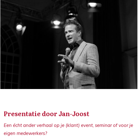
Presentatie door Jan-Joost
Een écht ander verhaal op je (klant) event, seminar of voor je
eigen medewerkers?